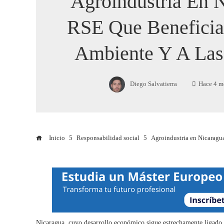
Agroindustria En 
RSE Que Beneficia
Ambiente Y A Las
Diego Salvatierra
Hace 4 m
Inicio
Responsabilidad social
Agroindustria en Nicaragua
Nicaragua, cuyo desarrollo económico sigue estrechamente ligado a