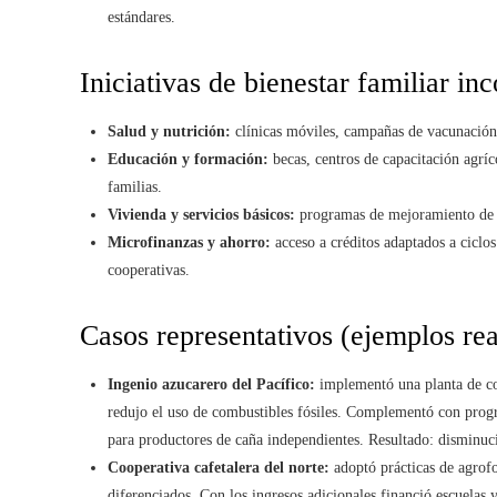
estándares.
Iniciativas de bienestar familiar i
Salud y nutrición:
clínicas móviles, campañas de vacunación,
Educación y formación:
becas, centros de capacitación agríc
familias.
Vivienda y servicios básicos:
programas de mejoramiento de vi
Microfinanzas y ahorro:
acceso a créditos adaptados a cicl
cooperativas.
Casos representativos (ejemplos re
Ingenio azucarero del Pacífico:
implementó una planta de co
redujo el uso de combustibles fósiles. Complementó con progr
para productores de caña independientes. Resultado: disminuci
Cooperativa cafetalera del norte:
adoptó prácticas de agrofor
diferenciados. Con los ingresos adicionales financió escuela