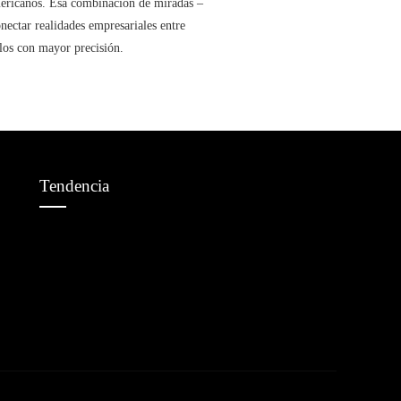
mericanos. Esa combinación de miradas –
onectar realidades empresariales entre
rlos con mayor precisión.
Tendencia