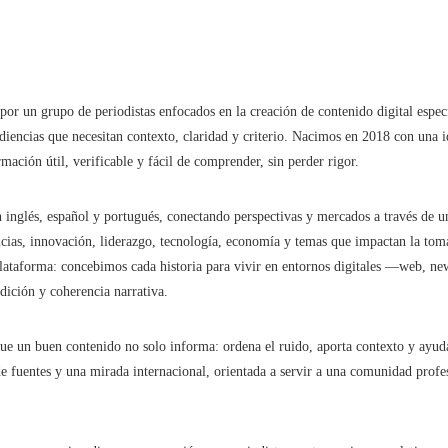
r un grupo de periodistas enfocados en la creación de contenido digital especi
diencias que necesitan contexto, claridad y criterio. Nacimos en 2018 con una i
ción útil, verificable y fácil de comprender, sin perder rigor.
inglés, español y portugués, conectando perspectivas y mercados a través de u
encias, innovación, liderazgo, tecnología, economía y temas que impactan la tom
lataforma: concebimos cada historia para vivir en entornos digitales —web, news
dición y coherencia narrativa.
 un buen contenido no solo informa: ordena el ruido, aporta contexto y ayuda
 de fuentes y una mirada internacional, orientada a servir a una comunidad prof