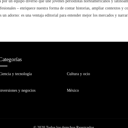
 por un equipo diverso que une jóvenes periodistas norteamericanos y latinoa
rofesionales – enriquece nuestra forma de contar historias, ampliar contextos y c
s un adorno: es una ventaja editorial para entender mejor los mercados y narra
Categorías
Ciencia y tecnología
Cultura y ocio
Inversiones y negocios
México
© 2020 Todos los derechos Reservados.