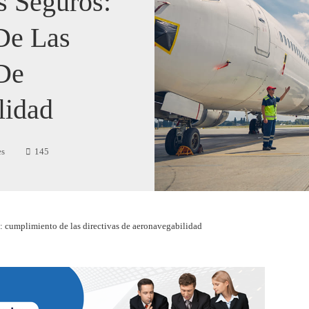
s Seguros:
De Las
 De
lidad
es
145
: cumplimiento de las directivas de aeronavegabilidad