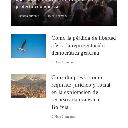
protesta económica
Renato Álvarez
Hace 1 semana
Una introducción al influyente poder silencioso del
consumidorA lo largo de la historia, los compradores han
Cómo la pérdida de libertad
evidenciado que sus elecciones ...
afecta la representación
democrática genuina
Hace 1 semana
Consulta previa como
requisito jurídico y social
en la explotación de
recursos naturales en
Bolivia
Hace 3 semanas