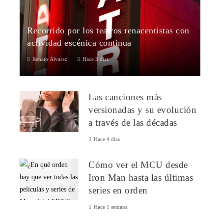
Recorrido por los teatros renacentistas con
actividad escénica continua
Renato Álvarez
Hace 3 días
La trayectoria del teatro occidental se halla profundamente
vinculada al desarrollo arquitectónico, político y social del
Las canciones más
continente europeo...
versionadas y su evolución
a través de las décadas
Hace 4 días
Cómo ver el MCU desde
Iron Man hasta las últimas
series en orden
Hace 1 semana