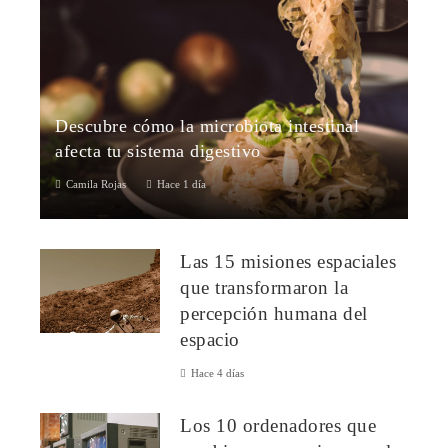
Descubre cómo la microbiota intestinal
afecta tu sistema digestivo
Camila Rojas
Hace 1 día
¿Qué es la microbiota intestinal?La microbiota intestinal es un
complejo ecosistema compuesto por trillones de
Las 15 misiones espaciales
microorganismos que habitan e...
que transformaron la
percepción humana del
espacio
Hace 4 días
Los 10 ordenadores que