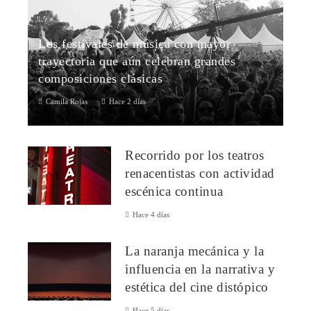
Los festivales de música con mayor
trayectoria que aún celebran grandes
composiciones clásicas
Camila Rojas
Hace 2 días
1. Festival de los Tres Coros (Reino Unido, 1715)Considerado
el festival de música más antiguo que sigue celebrándose de
Recorrido por los teatros
forma ininterrumpid...
renacentistas con actividad
escénica continua
Hace 4 días
La naranja mecánica y la
influencia en la narrativa y
estética del cine distópico
Hace 5 días