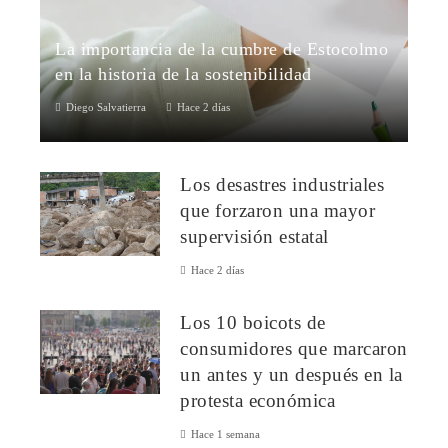
La importancia de la cumbre de Estocolmo
en la historia de la sostenibilidad
Diego Salvatierra
Hace 2 días
1. Conferencia de las Naciones Unidas sobre el Medio
Humano (Estocolmo, 1972)La cumbre de Estocolmo
Los desastres industriales
estableció el punto de partida para la d...
que forzaron una mayor
supervisión estatal
Hace 2 días
Los 10 boicots de
consumidores que marcaron
un antes y un después en la
protesta económica
Hace 1 semana