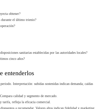
oyecta obtener?
durante el último trienio?
 operación?
isposiciones sanitarias establecidas por las autoridades locales?
últimos cinco años?
de entenderlos
periodo. Interpretación: subidas sostenidas indican demanda; caídas
. Compara calidad y segmento de mercado.
tarifa, refleja la eficacia comercial.
 dispuestos a recomendar. Valores altos indican fidelidad y marketing