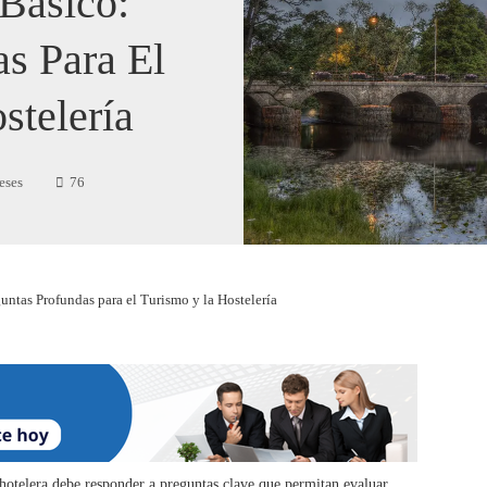
Básico:
s Para El
stelería
eses
76
untas Profundas para el Turismo y la Hostelería
hotelera debe responder a preguntas clave que permitan evaluar