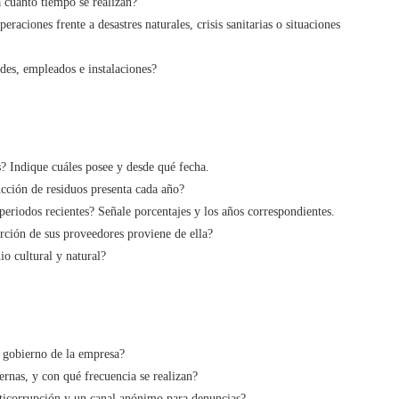
 cuánto tiempo se realizan?
aciones frente a desastres naturales, crisis sanitarias o situaciones
des, empleados e instalaciones?
s? Indique cuáles posee y desde qué fecha.
cción de residuos presenta cada año?
periodos recientes? Señale porcentajes y los años correspondientes.
ción de sus proveedores proviene de ella?
o cultural y natural?
e gobierno de la empresa?
ernas, y con qué frecuencia se realizan?
nticorrupción y un canal anónimo para denuncias?