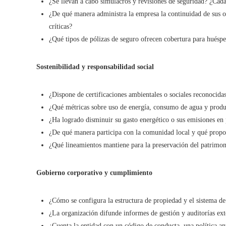
¿Se llevan a cabo simulacros y revisiones de seguridad? ¿Cada
¿De qué manera administra la empresa la continuidad de sus oper
críticas?
¿Qué tipos de pólizas de seguro ofrecen cobertura para huéspe
Sostenibilidad y responsabilidad social
¿Dispone de certificaciones ambientales o sociales reconocida
¿Qué métricas sobre uso de energía, consumo de agua y produ
¿Ha logrado disminuir su gasto energético o sus emisiones en 
¿De qué manera participa con la comunidad local y qué propor
¿Qué lineamientos mantiene para la preservación del patrimoni
Gobierno corporativo y cumplimiento
¿Cómo se configura la estructura de propiedad y el sistema d
¿La organización difunde informes de gestión y auditorías ext
¿Cuenta la entidad con un código de conducta, una política a