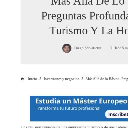
Más Allá De Lo 
Preguntas Profunda
Turismo Y La Ho
Diego Salvatierra
Hace 5 m
Inicio
Inversiones y negocios
Más Allá de lo Básico: Preg
Una revisión rigurosa de una empresa de turismo o de una cadena 