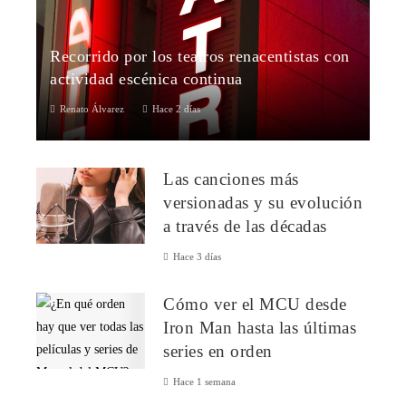
Recorrido por los teatros renacentistas con
actividad escénica continua
Renato Álvarez
Hace 2 días
La trayectoria del teatro occidental se halla profundamente
vinculada al desarrollo arquitectónico, político y social del
Las canciones más
continente europeo...
versionadas y su evolución
a través de las décadas
Hace 3 días
Cómo ver el MCU desde
Iron Man hasta las últimas
series en orden
Hace 1 semana