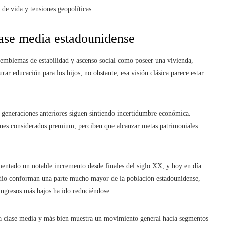
 de vida y tensiones geopolíticas.
lase media estadounidense
 emblemas de estabilidad y ascenso social como poseer una vivienda,
rar educación para los hijos; no obstante, esa visión clásica parece estar
e generaciones anteriores siguen sintiendo incertidumbre económica.
nes considerados premium, perciben que alcanzar metas patrimoniales
imentado un notable incremento desde finales del siglo XX, y hoy en día
edio conforman una parte mucho mayor de la población estadounidense,
ingresos más bajos ha ido reduciéndose.
 la clase media y más bien muestra un movimiento general hacia segmentos