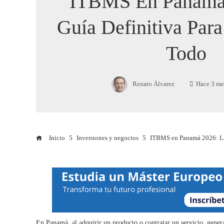
ITBMS En Panamá
Guía Definitiva Para
Todo
Renato Álvarez
Hace 3 me
Inicio
Inversiones y negocios
ITBMS en Panamá 2026: La 
En Panamá, al adquirir un producto o contratar un servicio, gener