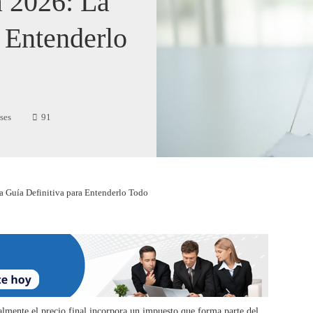
 2026: La
 Entenderlo
ses
91
Guía Definitiva para Entenderlo Todo
almente el precio final incorpora un impuesto que forma parte del