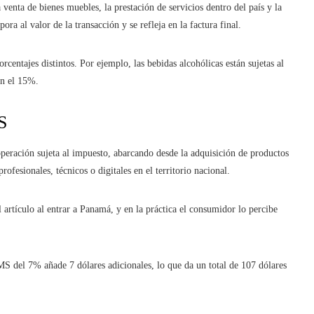
a venta de bienes muebles, la prestación de servicios dentro del país y la
ra al valor de la transacción y se refleja en la factura final.
rcentajes distintos. Por ejemplo, las bebidas alcohólicas están sujetas al
an el 15%.
S
eración sujeta al impuesto, abarcando desde la adquisición de productos
rofesionales, técnicos o digitales en el territorio nacional.
 artículo al entrar a Panamá, y en la práctica el consumidor lo percibe
MS del 7% añade 7 dólares adicionales, lo que da un total de 107 dólares