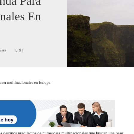
anda Para
onales En
eses
91
atraer multinacionales en Europa
os destinos predilectos de numerosas multinacionales que buscan una base