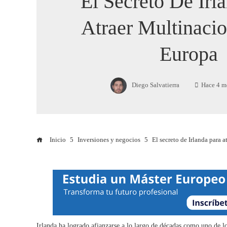
El Secreto De Irl
Atraer Multinaci
Europa
Diego Salvatierra
Hace 4 m
Inicio
Inversiones y negocios
El secreto de Irlanda para 
Irlanda ha logrado afianzarse a lo largo de décadas como uno de l