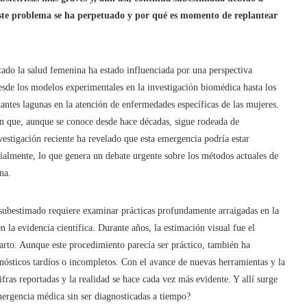
este problema se ha perpetuado y por qué es momento de replantear
tado la salud femenina ha estado influenciada por una perspectiva
de los modelos experimentales en la investigación biomédica hasta los
rtantes lagunas en la atención de enfermedades específicas de las mujeres.
ón que, aunque se conoce desde hace décadas, sigue rodeada de
estigación reciente ha revelado que esta emergencia podría estar
almente, lo que genera un debate urgente sobre los métodos actuales de
na.
n subestimado requiere examinar prácticas profundamente arraigadas en la
n la evidencia científica. Durante años, la estimación visual fue el
arto. Aunque este procedimiento parecía ser práctico, también ha
ósticos tardíos o incompletos. Con el avance de nuevas herramientas y la
ifras reportadas y la realidad se hace cada vez más evidente. Y allí surge
mergencia médica sin ser diagnosticadas a tiempo?