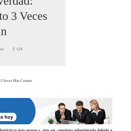
Verdad:
to 3 Veces
ún
ses
129
o 3 Veces Más Común
bstétricas más graves y, aun así, continúa subestimada debido a