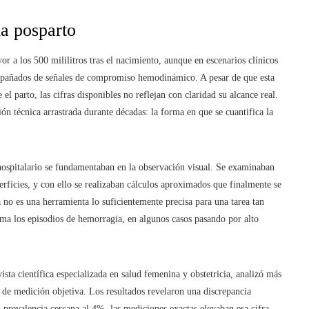
a posparto
 a los 500 mililitros tras el nacimiento, aunque en escenarios clínicos
mpañados de señales de compromiso hemodinámico. A pesar de que esta
 parto, las cifras disponibles no reflejan con claridad su alcance real.
ción técnica arrastrada durante décadas: la forma en que se cuantifica la
 hospitalario se fundamentaban en la observación visual. Se examinaban
rficies, y con ello se realizaban cálculos aproximados que finalmente se
 no es una herramienta lo suficientemente precisa para una tarea tan
ima los episodios de hemorragia, en algunos casos pasando por alto
sta científica especializada en salud femenina y obstetricia, analizó más
de medición objetiva. Los resultados revelaron una discrepancia
 prevalencia cercana al 4%, las mediciones exactas elevaban esa cifra