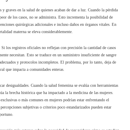
os y graves en la salud de quienes acaban de dar a luz. Cuando la pérdida
 peor de los casos, no se administra. Esto incrementa la posibilidad de
enciones quirúrgicas adicionales e incluso daños en órganos vitales. En
rtalidad materna se eleva considerablemente.
i los registros oficiales no reflejan con precisión la cantidad de casos
mente necesitan. Esto se traduce en un suministro insuficiente de sangre
adecuados y protocolos incompletos. El problema, por lo tanto, deja de
tural que impacta a comunidades enteras.
ocar desigualdades. Cuando la salud femenina se evalúa con herramientas
túa la brecha histórica que ha impactado a la medicina de las mujeres.
 exclusivas o más comunes en mujeres podrían estar enfrentando el
rcepciones subjetivas o criterios poco estandarizados pueden estar
oportuno.