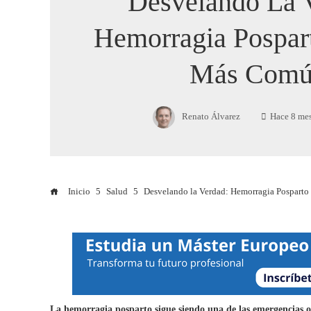
Desvelando La 
Hemorragia Pospar
Más Com
Renato Álvarez
Hace 8 me
Inicio
Salud
Desvelando la Verdad: Hemorragia Pospart
La hemorragia posparto sigue siendo una de las emergencias o