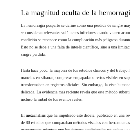
La magnitud oculta de la hemorragi
La hemorragia posparto se define como una pérdida de sangre mayor
se consideran relevantes volúmenes inferiores cuando vienen aco
condición se reconoce como la complicación más peligrosa durante el
Esto no se debe a una falta de interés científico, sino a una limita
sangre perdida.
Hasta hace poco, la mayoría de los estudios clínicos y del trabajo
manchas en sábanas, compresas empapadas o restos visibles en supe
transformaban en registros oficiales. Sin embargo, la vista humana
delicada. La evidencia más reciente revela que este método subest
incluso la mitad de los eventos reales.
El
metaanálisis
que ha impulsado este debate, publicado en una revi
de 80 estudios que comparaban métodos visuales con herramientas 
preocupante: mientras que los sistemas tradicionales estimaban una