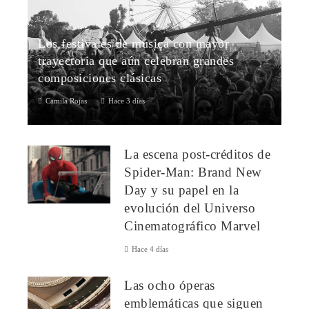
Los festivales de música con mayor
trayectoria que aún celebran grandes
composiciones clásicas
Camila Rojas
Hace 3 días
1. Festival de los Tres Coros (Reino Unido, 1715)Considerado
el festival de música más antiguo que sigue celebrándose de
La escena post-créditos de
forma ininterrumpid...
Spider-Man: Brand New
Day y su papel en la
evolución del Universo
Cinematográfico Marvel
Hace 4 días
Las ocho óperas
emblemáticas que siguen