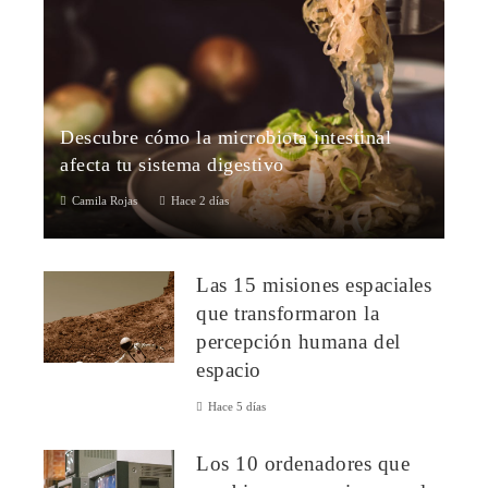
Descubre cómo la microbiota intestinal
afecta tu sistema digestivo
Camila Rojas
Hace 2 días
¿Qué es la microbiota intestinal?La microbiota intestinal es un
complejo ecosistema compuesto por trillones de
Las 15 misiones espaciales
microorganismos que habitan e...
que transformaron la
percepción humana del
espacio
Hace 5 días
Los 10 ordenadores que