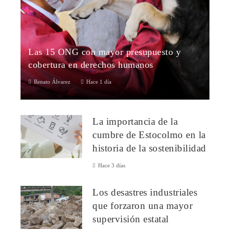
Las 15 ONG con mayor presupuesto y
cobertura en derechos humanos
Renato Álvarez
Hace 1 día
Las 15 ONG con mayor presupuesto y alcance globalLas
organizaciones no gubernamentales desempeñan un papel
La importancia de la
crucial en la respuesta a crisis ...
cumbre de Estocolmo en la
historia de la sostenibilidad
Hace 3 días
Los desastres industriales
que forzaron una mayor
supervisión estatal