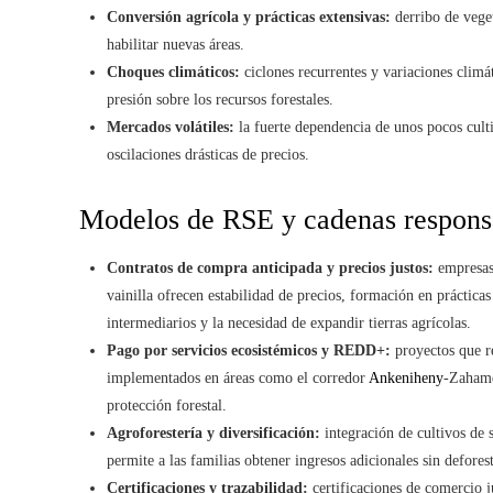
Conversión agrícola y prácticas extensivas:
derribo de veget
habilitar nuevas áreas.
Choques climáticos:
ciclones recurrentes y variaciones climá
presión sobre los recursos forestales.
Mercados volátiles:
la fuerte dependencia de unos pocos culti
oscilaciones drásticas de precios.
Modelos de RSE y cadenas respons
Contratos de compra anticipada y precios justos:
empresas 
vainilla ofrecen estabilidad de precios, formación en prácticas 
intermediarios y la necesidad de expandir tierras agrícolas.
Pago por servicios ecosistémicos y REDD+:
proyectos que r
implementados en áreas como el corredor
Ankeniheny
-Zahame
protección forestal.
Agroforestería y diversificación:
integración de cultivos de 
permite a las familias obtener ingresos adicionales sin deforest
Certificaciones y trazabilidad:
certificaciones de comercio ju