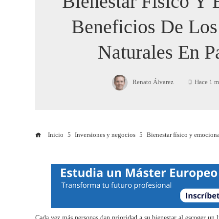
Bienestar Físico Y
Beneficios De Los
Naturales En 
Renato Álvarez
Hace 1 m
Inicio
Inversiones y negocios
Bienestar físico y emociona
Cada vez más personas dan prioridad a su bienestar al escoger un lu