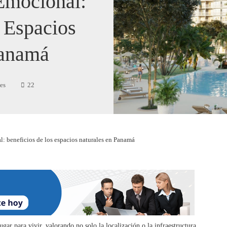
 Emocional:
 Espacios
Panamá
es
22
l: beneficios de los espacios naturales en Panamá
gar para vivir, valorando no solo la localización o la infraestructura,