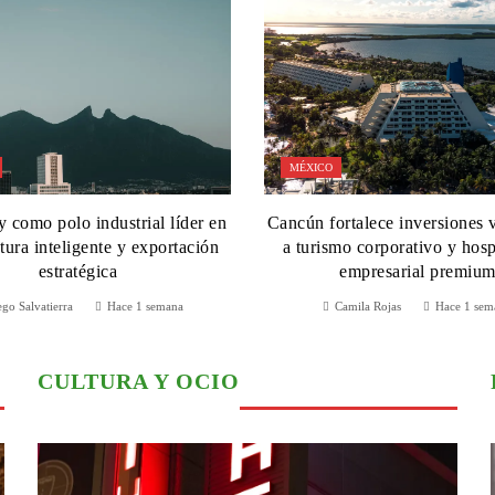
MÉXICO
 como polo industrial líder en
Cancún fortalece inversiones 
ura inteligente y exportación
a turismo corporativo y hosp
estratégica
empresarial premiu
go Salvatierra
Hace 1 semana
Camila Rojas
Hace 1 sem
CULTURA Y OCIO