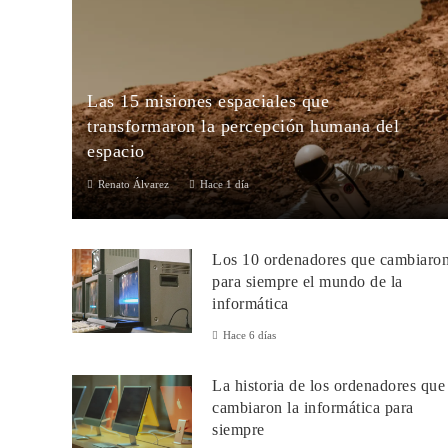
Las 15 misiones espaciales que
transformaron la percepción humana del
espacio
Renato Álvarez
Hace 1 día
Las 15 misiones espaciales más importantes de la historiaLa
exploración espacial ha transformado la ciencia, la tecnología y
Los 10 ordenadores que cambiaro
la visión que l...
para siempre el mundo de la
informática
Hace 6 días
La historia de los ordenadores que
cambiaron la informática para
siempre