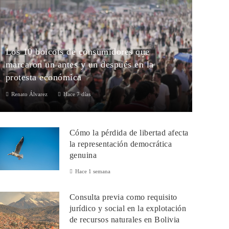
Los 10 boicots de consumidores que
marcaron un antes y un después en la
protesta económica
Renato Álvarez
Hace 7 días
Una introducción al influyente poder silencioso del
consumidorA lo largo de la historia, los compradores han
Cómo la pérdida de libertad afecta
evidenciado que sus elecciones ...
la representación democrática
genuina
Hace 1 semana
Consulta previa como requisito
jurídico y social en la explotación
de recursos naturales en Bolivia