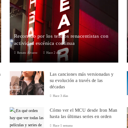
Recorrido por los teatros renacentistas con
actividad escénica continua
Renato Álvarez
Hace 2 días
La trayectoria del teatro occidental se halla profundamente
vinculada al desarrollo arquitectónico, político y social del
n
Las canciones más versionadas y
continente europeo...
su evolución a través de las
décadas
Hace 3 días
Cómo ver el MCU desde Iron Man
hasta las últimas series en orden
Hace 1 semana